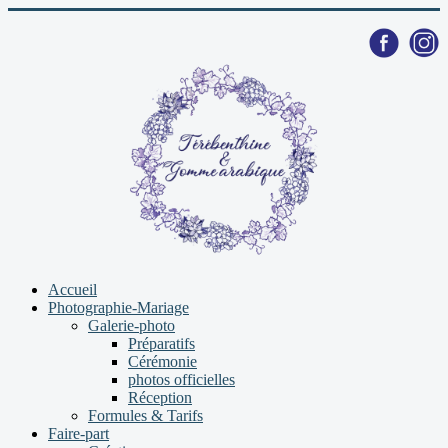
Accueil
Photographie-Mariage
Galerie-photo
Préparatifs
Cérémonie
photos officielles
Réception
Formules & Tarifs
Faire-part